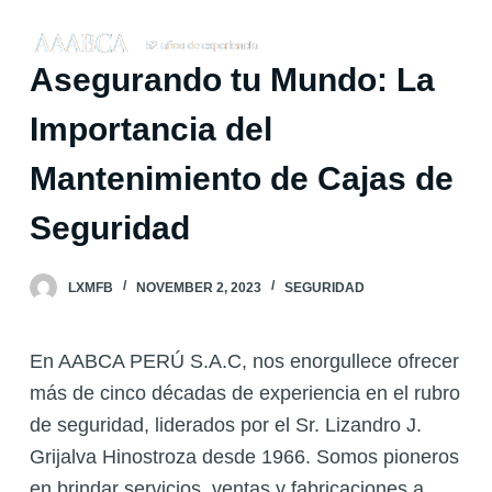
S
k
Asegurando tu Mundo: La
i
p
Importancia del
t
Mantenimiento de Cajas de
o
c
Seguridad
o
n
LXMFB
NOVEMBER 2, 2023
SEGURIDAD
t
e
En AABCA PERÚ S.A.C, nos enorgullece ofrecer
n
más de cinco décadas de experiencia en el rubro
t
de seguridad, liderados por el Sr. Lizandro J.
Grijalva Hinostroza desde 1966. Somos pioneros
en brindar servicios, ventas y fabricaciones a